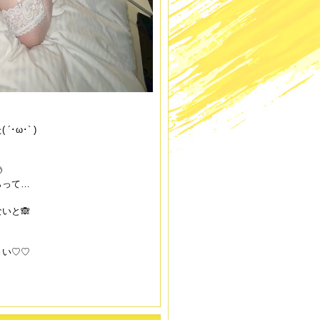
･ω･` )

らって…
いと🙈
さい♡♡