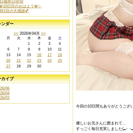
日最終日😢😢
️💎10日目のおはよう💎✨️
9日目の大感謝💕
レンダー
<<
2026年04月
>>
月
火
水
木
金
土
1
2
3
4
6
7
8
9
10
11
2
13
14
15
16
17
18
9
20
21
22
23
24
25
6
27
28
29
30
ーカイブ
26/06
26/04
26/03
今回の10日間もありがとうござ
優しいお兄さんに囲まれて…
すっごく毎日充実しました(⑉･ ･⑉)❣