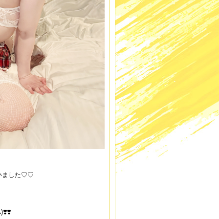
いました♡♡
️❣️