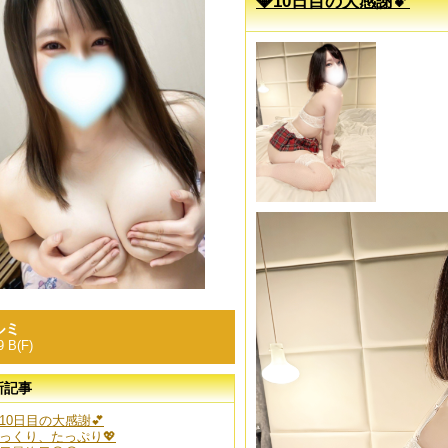
💎10日目の大感謝💕
ルミ
9 B(F)
新記事
10日目の大感謝💕
っくり、たっぷり💖