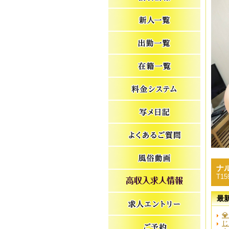
ナ
T15
最

じ