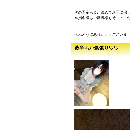
次の予定もまた決めて米子に帰
本指名様もご新規様も待っててね
ほんとうにありがとうございました
後半もお気張り♡♡