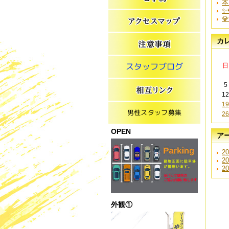
本
✨

カ
日
5
1
1
2
OPEN
ア
20
20
20
外観①