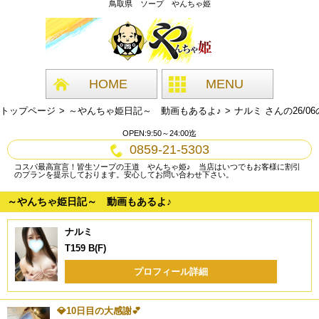
鳥取県 ソープ やんちゃ姫
HOME
MENU
トップページ
～やんちゃ姫日記～ 動画もあるよ♪
ナルミ さんの26/
OPEN:9:50～24:00迄
0859-21-5303
コスパ最高宣言！皆生ソープの王道 やんちゃ姫♪ 当店はいつでもお客様に割引
のプランを提示しております。安心してお問い合わせ下さい。
～やんちゃ姫日記～ 動画もあるよ♪
ナルミ
T159 B(F)
プロフィール詳細
💎10日目の大感謝💕