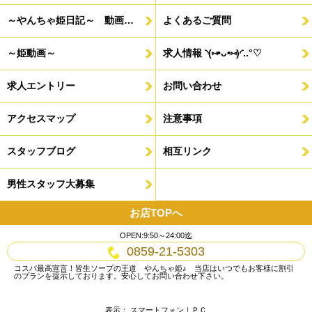
～やんちゃ姫日記～ 動画もあるよ♪
よくあるご質問
～姫動画～
求人情報 ◝(⑅•ᴗ•⑅)◜..°♡
求人エントリー
お問い合わせ
アクセスマップ
注意事項
スタッフブログ
相互リンク
男性スタッフ大募集
お店TOPへ
OPEN:9:50～24:00迄
0859-21-5303
コスパ最高宣言！皆生ソープの王道 やんちゃ姫♪ 当店はいつでもお客様に割引
のプランを提示しております。安心してお問い合わせ下さい。
表示： スマートフォン｜
ＰＣ