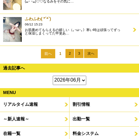
(⑉･ ･⑉)♡♡なるみをその気に…
ふわふわ( *´꒫`)
06/12 15:23
お肌褒めてもらえるの嬉しい（｡･ω･｡）寒い時は頑張ってずっ
と保湿しまくってた甲斐あ…
前へ
1
2
3
次へ
過去記事へ
MENU
リアルタイム速報
割引情報
～新人速報～
出勤一覧
在籍一覧
料金システム