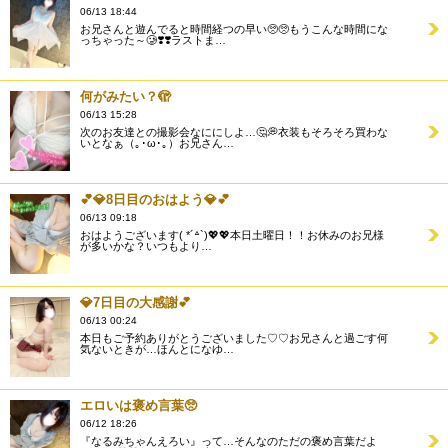
06/13 18:44
お兄さんと遊んでると時間経つの早い🥺🥺もうこんな時間にな
っちゃった～🥲❣️❣️ラストま…
何がみたい？🫣
06/13 15:28
次のお友達との撮影会なににしよ…🤔💭衣装もそろそろ買わな
いとなぁ（｡･ω･｡）お兄さん…
💕💎8日目のおはよう💎💕
06/13 09:18
おはようございます( *´꒫`)💖💖本日土曜日！！お休みのお兄様
が多いかな？いつもより…
💎7日目の大感謝💕
06/13 00:24
本日もご予約ありがとうございました♡♡お兄さんと過ごす何
気ないときが…ほんとになゆ…
エロいは褒め言葉🥺
06/12 18:26
『なるみちゃんえろい』って…そんなのただの褒め言葉だよ