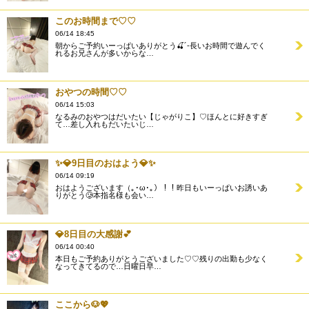
このお時間まで♡♡
06/14 18:45
朝からご予約いーっぱいありがとう🍒´-長いお時間で遊んでく
れるお兄さんが多いからな…
おやつの時間♡♡
06/14 15:03
なるみのおやつはだいたい【じゃがりこ】♡ほんとに好きすぎ
て…差し入れもだいたいじ…
✨️💎9日目のおはよう💎✨️
06/14 09:19
おはようございます（｡･ω･｡）！！昨日もいーっぱいお誘いあ
りがとう🥲本指名様も会い…
💎8日目の大感謝💕
06/14 00:40
本日もご予約ありがとうございました♡♡残りの出勤も少なく
なってきてるので…日曜日早…
ここから🐶💖