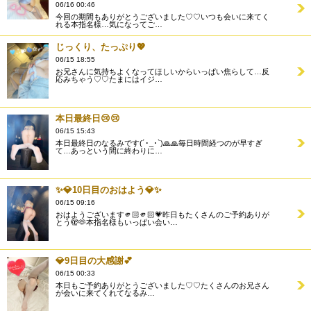
06/16 00:46
今回の期間もありがとうございました♡♡いつも会いに来てく
れる本指名様…気になってご…
じっくり、たっぷり💖
06/15 18:55
お兄さんに気持ちよくなってほしいからいっぱい焦らして…反
応みちゃう♡♡たまにはイジ…
本日最終日😢😢
06/15 15:43
本日最終日のなるみです(´･_･`)🙏🙏毎日時間経つのが早すぎ
て…あっという間に終わりに…
✨️💎10日目のおはよう💎✨️
06/15 09:16
おはようございます🫵🏻🫵🏻💗昨日もたくさんのご予約ありが
とう🫣🫶本指名様もいっぱい会い…
💎9日目の大感謝💕
06/15 00:33
本日もご予約ありがとうございました♡♡たくさんのお兄さん
が会いに来てくれてなるみ…